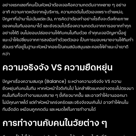
อย่างแรกเลยที่คนเป็นหัวหน้าต้องเจอคือความกดดันจากหลาย ๆ อย่าง
อาทิ ความคาดหวังจากผู้บริหาร, ความกดดันในตัวเองเพราะตำแหน่ง,
ปัญหาที่เข้ามาไม่เว้นแต่ละวัน, การคิดว่าต้องทำอย่างไรถึงจะดึงศักยภาพ
ของคนในทีมออกมาได้ และยังรวมไปเรื่องความกดดันจากการอยากทำทุก
อย่างให้ดี จนไม่ยอมปล่อยงานให้กับคนในทีมด้วย ถ้าคุณเจอปัญหานี้อยู่
แนะนำให้เปลี่ยนจากการลงมือทำด้วยตัวเอง เป็นการมอบหมายงานให้ทีมทำ
ส่วนเราที่อยู่ในฐานะหัวหน้าคอยเป็นคนสนับสนุนและคอยให้คำแนะนำเขาดี
กว่า
ความจริงจัง VS ความยืดหยุ่น
ปัญหาเรื่องความสมดุล (Balance) ระหว่างความจริงจัง VS ความ
ยืดหยุ่นกับคนในทีม หากหัวหน้าใจดีเกินไป ไม่กล้าฟีดแบคอย่างตรงไปตรงมา
คนในทีมก็จะทำงานแบบสบาย ๆ ขี้เกียจมากขึ้น และอาจทำให้งานออกมา
ไม่มีคุณภาพได้ แต่ถ้าหัวหน้าเคร่งครัดและจริงจังจนเกินไป อาจทำให้คนใน
ทีมอึดอัด เหมือนถูกกดดัน และหมดไฟในการทำงานได้
การทำงานกับคนในวัยต่าง ๆ