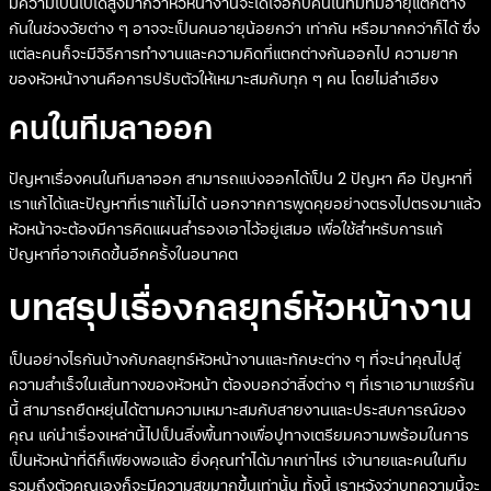
มีความเป็นไปได้สูงมากว่าหัวหน้างานจะได้เจอกับคนในทีมที่มีอายุแตกต่าง
กันในช่วงวัยต่าง ๆ อาจจะเป็นคนอายุน้อยกว่า เท่ากัน หรือมากกว่าก็ได้ ซึ่ง
แต่ละคนก็จะมีวิธีการทำงานและความคิดที่แตกต่างกันออกไป ความยาก
ของหัวหน้างานคือการปรับตัวให้เหมาะสมกับทุก ๆ คน โดยไม่ลำเอียง
คนในทีมลาออก
ปัญหาเรื่องคนในทีมลาออก สามารถแบ่งออกได้เป็น 2 ปัญหา คือ ปัญหาที่
เราแก้ได้และปัญหาที่เราแก้ไม่ได้ นอกจากการพูดคุยอย่างตรงไปตรงมาแล้ว
หัวหน้าจะต้องมีการคิดแผนสำรองเอาไว้อยู่เสมอ เพื่อใช้สำหรับการแก้
ปัญหาที่อาจเกิดขึ้นอีกครั้งในอนาคต
บทสรุปเรื่องกลยุทธ์หัวหน้างาน
เป็นอย่างไรกันบ้างกับกลยุทธ์หัวหน้างานและทักษะต่าง ๆ ที่จะนำคุณไปสู่
ความสำเร็จในเส้นทางของหัวหน้า ต้องบอกว่าสิ่งต่าง ๆ ที่เราเอามาแชร์กัน
นี้ สามารถยืดหยุ่นได้ตามความเหมาะสมกับสายงานและประสบการณ์ของ
คุณ แค่นำเรื่องเหล่านี้ไปเป็นสิ่งพื้นทางเพื่อปูทางเตรียมความพร้อมในการ
เป็นหัวหน้าที่ดีก็เพียงพอแล้ว ยิ่งคุณทำได้มากเท่าไหร่ เจ้านายและคนในทีม
รวมถึงตัวคุณเองก็จะมีความสุขมากขึ้นเท่านั้น ทั้งนี้ เราหวังว่าบทความนี้จะ