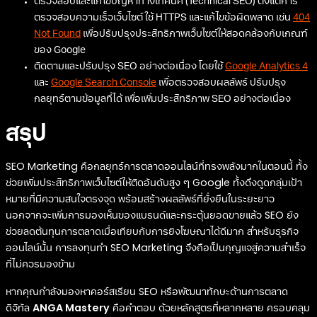
ตรวจสอบและแก้ไขปัญหาทางเทคนิค (Technical SEO) ตั้งแต่การ
ตรวจสอบความเร็วเว็บไซต์ ใช้ HTTPS และแก้ไขข้อผิดพลาด เช่น
404
Not Found
เพื่อปรับปรุงประสิทธิภาพเว็บไซต์ให้สอดคล้องกับเกณฑ์
ของ Google
ติดตามและปรับปรุง SEO อย่างต่อเนื่อง โดยใช้
Google Analytics 4
และ
Google Search Console
เพื่อตรวจสอบผลลัพธ์ ปรับปรุง
กลยุทธ์ตามข้อมูลที่ได้ เพื่อเพิ่มประสิทธิภาพ SEO อย่างต่อเนื่อง
สรุป
SEO Marketing คือกลยุทธ์การตลาดออนไลน์ที่ทรงพลังมากในตอนนี้ ทั้ง
ช่วยเพิ่มประสิทธิภาพเว็บไซต์ให้ติดอันดับสูง ๆ Google ทั้งดึงดูดกลุ่มเป้า
หมายที่มีความสนใจตรงจุด พร้อมสร้างผลลัพธ์ที่ยั่งยืนในระยะยาว
นอกจากจะเพิ่มการมองเห็นของแบรนด์และกระตุ้นยอดขายแล้ว SEO ยัง
ช่วยลดต้นทุนการตลาดเมื่อเทียบกับการยิงโฆษณาได้ดีมาก สำหรับธุรกิจ
ออนไลน์นั้น การลงทุนทำ SEO Marketing จึงถือเป็นกุญแจสู่ความสำเร็จ
ที่ไม่ควรมองข้าม
หากคุณกำลังมองหาคอร์สเรียน SEO หรือพัฒนาทักษะด้านการตลาด
ดิจิทัล
ANGA Mastery
คือคำตอบ ด้วยหลักสูตรที่หลากหลาย ครอบคลุม