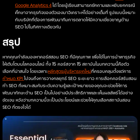
Google Analytics 4
ได้ โดยผู้เรียนสามารถซักถามและหยิบยกกรณี
ศึกษาจากธุรกิจของตัวเองมาวิเคราะห์ได้อย่างเต็มที่ รูปแบบนี้เหมาะ
กับบริษัทที่ต้องการพัฒนาทีมการตลาดให้มีความเชี่ยวชาญด้าน
SEO ไปในทิศทางเดียวกัน
สรุป
หากคุณกำลังมองหาคอร์สสอน SEO ที่มีคุณภาพ เพื่อใช้ในการนำพาธุรกิจ
ให้เติบโตบนโลกออนไลน์ ทั้ง 15 คอร์สจาก 15 สถาบันในบทความนี้คือตัว
เลือกที่น่าสนใจ โดยเฉพาะ
หลักสูตรผู้บริหารยุคใหม่
ที่ครอบคลุมตั้งแต่การ
กำหนด KPI
ไปจนถึงการวางกลยุทธ์ SEO ระยะยาว การเลือกคอร์สรับสอน
ทำ SEO ที่เหมาะสมกับระดับความรู้และเป้าหมายของคุณจะช่วยให้การ
พัฒนาทักษะด้าน SEO เป็นไปอย่างมีประสิทธิภาพและเห็นผลลัพธ์ได้อย่าง
ชัดเจน หวังว่าบทความนี้จะเป็นประโยชน์และช่วยให้คุณเลือกสถาบันสอน
SEO ที่ตรงใจได้