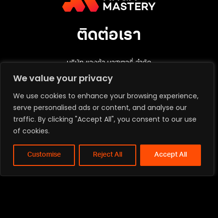
ติดต่อเรา
บริษัท แองก้า มาสเตอรี่ จำกัด
ที่อยู่: 92 อาคารสำนักงาน เซ็นทรัล พาร์ค ออฟฟิศเศส ชั้นที่ 12 ห้องเลขที่
We value your privacy
แอลแอล1210 ถนนพระรามที่ 4 แขวงสีลม เขตบางรัก กรุงเทพมหานคร
10500
We use cookies to enhance your browsing experience,
เบอร์โทรศัพท์: 080-902-6600
serve personalised ads or content, and analyse our
email:
mastery@anga.co.th
traffic. By clicking "Accept All", you consent to our use
of cookies.
ลงทะเบียนความสนใจ
Customise
Reject All
Accept All
เว็บไซต์ ANGA Bangkok