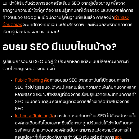
แนะนำให้เริ่มต้นด้วยการลงคอร์สเรียน SEO จากผู้เชี่ยวชาญ เพื่อวาง
รากฐานความเข้าใจที่ถูกต้อง เรียนรู้เทคนิคที่ได้ผลจริง และเข้าใจกลไกการ
ทำงานของ Google เมื่อมีความรู้พื้นฐานที่แน่นแล้ว การลงมือ
ทำ SEO
ด้วยตัวเอง
จะมีทิศทางที่ชัดเจน มีประสิทธิภาพ และเห็นผลลัพธ์ที่ดีกว่าการ
เรียนรู้ด้วยตัวเองอย่างแน่นอน!
อบรม SEO มีแบบไหนบ้าง?
รูปแบบการอบรม SEO มีอยู่ 2 ประเภทหลัก แต่ละแบบมีลักษณะเฉพาะที่
ตอบโจทย์ผู้เรียนต่างกัน ดังนี้
Public Training คือ
การอบรม SEO จากสถาบันที่เปิดสอนการทำ
SEO ทั่วไป ผู้เรียนจะได้พบปะแลกเปลี่ยนความคิดเห็นกับคนจากหลาก
หลายธุรกิจ เหมาะสำหรับผู้ที่ต้องการเรียนรู้แนวคิดและเทคนิคการทำ
SEO แบบครอบคลุม รวมถึงผู้ที่ต้องการสร้างเครือข่ายในวงการ
SEO
In-house Training คือ
การจัดอบรมทักษะด้าน SEO ให้กับพนักงานใน
องค์กรเดียวกันโดยเฉพาะ ซึ่งเนื้อหาจะถูกปรับแต่งให้เข้ากับลักษณะ
ธุรกิจและเป้าหมายขององค์กรนั้น ๆ สามารถแจ้งความต้องการให้
สอนเนื้อหาที่เกี่ยวข้องกับการทำ SEO เว็บไซต์ อย่างการ
สอน