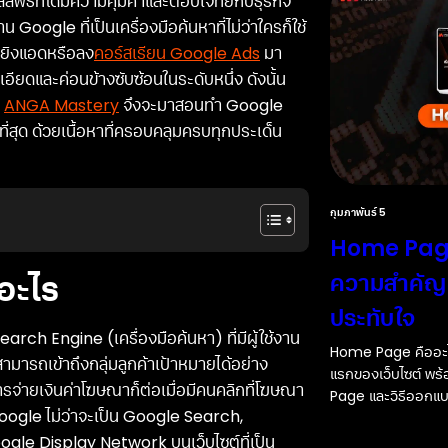
ธ์ที่ได้มีความคุ้มค่าและตอบโจทย์กับธุรกิจ
Google ที่เป็นเครื่องมือค้นหาที่ไม่ว่าใครก็ใช้
คยยิงแอดหรือลง
คอร์สเรียน Google Ads
มา
ดและค่อนข้างซับซ้อนในระดับหนึ่ง ดังนั้น
น
ANGA Mastery
จึงจะมาสอนทำ Google
สุด ด้วยเนื้อหาที่ครอบคลุมครบทุกประเด็น
กุมภาพันธ์ 5
Home Page 
ออะไร
ความสำคัญ แ
ประทับใจ
ch Engine (เครื่องมือค้นหา) ที่มีผู้ใช้งาน
Home Page คืออะไ
ามารถเข้าถึงกลุ่มลูกค้าเป้าหมายได้อย่าง
แรกของเว็บไซต์ พร
่ายเงินค่าโฆษณาก็ต่อเมื่อมีคนคลิกที่โฆษณา
Page และวิธีออกแบบ
oogle ไม่ว่าจะเป็น Google Search,
le Display Network บนเว็บไซต์ที่เป็น