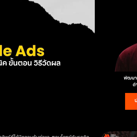
พัฒนาส
ด
ป