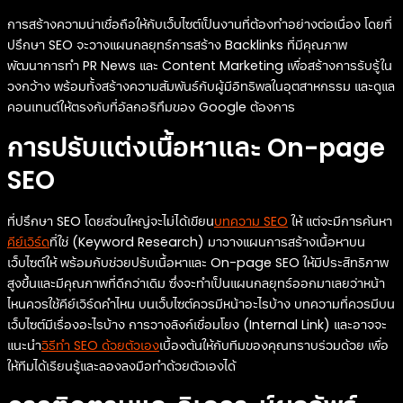
การสร้างความน่าเชื่อถือให้กับเว็บไซต์เป็นงานที่ต้องทำอย่างต่อเนื่อง โดยที่
ปรึกษา SEO จะวางแผนกลยุทธ์การสร้าง Backlinks ที่มีคุณภาพ
พัฒนาการทำ PR News และ Content Marketing เพื่อสร้างการรับรู้ใน
วงกว้าง พร้อมทั้งสร้างความสัมพันธ์กับผู้มีอิทธิพลในอุตสาหกรรม และดูแล
คอนเทนต์ให้ตรงกับที่อัลกอริทึมของ Google ต้องการ
การปรับแต่งเนื้อหาและ On-page
SEO
ที่ปรึกษา SEO โดยส่วนใหญ่จะไม่ได้เขียน
บทความ SEO
ให้ แต่จะมีการค้นหา
คีย์เวิร์ด
ที่ใช่ (Keyword Research) มาวางแผนการสร้างเนื้อหาบน
เว็บไซต์ให้ พร้อมกับช่วยปรับเนื้อหาและ On-page SEO ให้มีประสิทธิภาพ
สูงขึ้นและมีคุณภาพที่ดีกว่าเดิม ซึ่งจะทำเป็นแผนกลยุทธ์ออกมาเลยว่าหน้า
ไหนควรใช้คีย์เวิร์ดคำไหน บนเว็บไซต์ควรมีหน้าอะไรบ้าง บทความที่ควรมีบน
เว็บไซต์มีเรื่องอะไรบ้าง การวางลิงก์เชื่อมโยง (Internal Link) และอาจจะ
แนะนำ
วิธีทำ SEO ด้วยตัวเอง
เบื้องต้นให้กับทีมของคุณทราบร่วมด้วย เพื่อ
ให้ทีมได้เรียนรู้และลองลงมือทำด้วยตัวเองได้