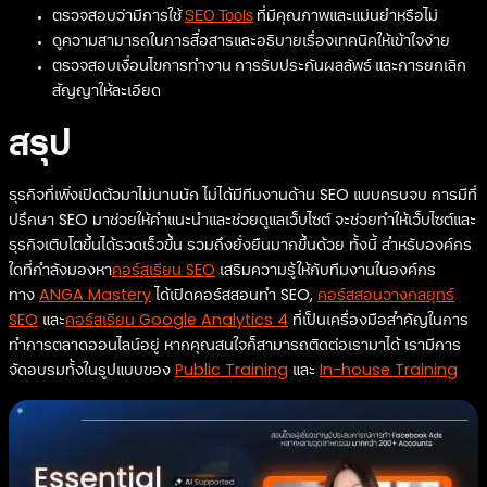
ตรวจสอบว่ามีการใช้
SEO Tools
ที่มีคุณภาพและแม่นยำหรือไม่
ดูความสามารถในการสื่อสารและอธิบายเรื่องเทคนิคให้เข้าใจง่าย
ตรวจสอบเงื่อนไขการทำงาน การรับประกันผลลัพธ์ และการยกเลิก
สัญญาให้ละเอียด
สรุป
ธุรกิจที่เพิ่งเปิดตัวมาไม่นานนัก ไม่ได้มีทีมงานด้าน SEO แบบครบจบ การมีที่
ปรึกษา SEO มาช่วยให้คำแนะนำและช่วยดูแลเว็บไซต์ จะช่วยทำให้เว็บไซต์และ
ธุรกิจเติบโตขึ้นได้รวดเร็วขึ้น รวมถึงยั่งยืนมากขึ้นด้วย ทั้งนี้ สำหรับองค์กร
ใดที่กำลังมองหา
คอร์สเรียน SEO
เสริมความรู้ให้กับทีมงานในองค์กร
ทาง
ANGA Mastery
ได้เปิดคอร์สสอนทำ SEO,
คอร์สสอนวางกลยุทธ์
SEO
และ
คอร์สเรียน Google Analytics 4
ที่เป็นเครื่องมือสำคัญในการ
ทำการตลาดออนไลน์อยู่ หากคุณสนใจก็สามารถติดต่อเรามาได้ เรามีการ
จัดอบรมทั้งในรูปแบบของ
Public Training
และ
In-house Training