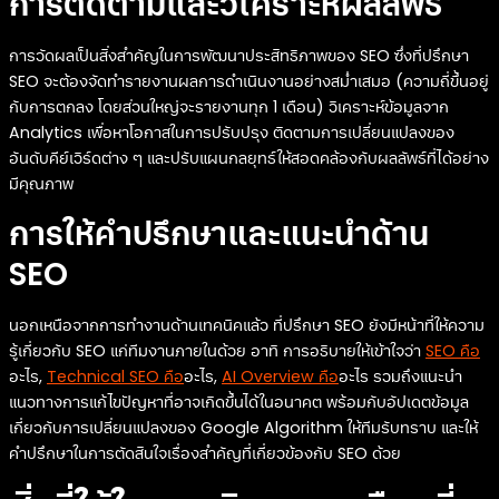
การติดตามและวิเคราะห์ผลลัพธ์
การวัดผลเป็นสิ่งสำคัญในการพัฒนาประสิทธิภาพของ SEO ซึ่งที่ปรึกษา
SEO จะต้องจัดทำรายงานผลการดำเนินงานอย่างสม่ำเสมอ (ความถี่ขึ้นอยู่
กับการตกลง โดยส่วนใหญ่จะรายงานทุก 1 เดือน) วิเคราะห์ข้อมูลจาก
Analytics เพื่อหาโอกาสในการปรับปรุง ติดตามการเปลี่ยนแปลงของ
อันดับคีย์เวิร์ดต่าง ๆ และปรับแผนกลยุทธ์ให้สอดคล้องกับผลลัพธ์ที่ได้อย่าง
มีคุณภาพ
การให้คำปรึกษาและแนะนำด้าน
SEO
นอกเหนือจากการทำงานด้านเทคนิคแล้ว ที่ปรึกษา SEO ยังมีหน้าที่ให้ความ
รู้เกี่ยวกับ SEO แก่ทีมงานภายในด้วย อาทิ การอธิบายให้เข้าใจว่า
SEO คือ
อะไร,
Technical SEO คือ
อะไร,
AI Overview คือ
อะไร รวมถึงแนะนำ
แนวทางการแก้ไขปัญหาที่อาจเกิดขึ้นได้ในอนาคต พร้อมกับอัปเดตข้อมูล
เกี่ยวกับการเปลี่ยนแปลงของ Google Algorithm ให้ทีมรับทราบ และให้
คำปรึกษาในการตัดสินใจเรื่องสำคัญที่เกี่ยวข้องกับ SEO ด้วย