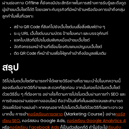
ผ่านช่องทาง Offline ก็ยังคงมีประสิทธิภาพในการสร้างการรับรู้และดึงดูด
ผู้เข้าชมเว็บไซต์ได้ดี โดยเฉพาะกับธุรกิจที่มีหน้าร้านหรือต้องการเข้าถึงกลุ่ม
ลูกค้าในพื้นที่เฉพาะ
สร้าง QR Code ที่ลิงก์ไปยังเว็บไซต์บนสื่อสิ่งพิมพ์ต่าง ๆ
ระบุ URL เว็บไซต์บนนามบัตร ป้ายโฆษณา และบรรจุภัณฑ์
แจกใบปลิวที่มีโปรโมชันพิเศษเมื่อเข้าชมเว็บไซต์
จัดกิจกรรมหน้าร้านที่เชื่อมโยงกับแคมเปญบนเว็บไซต์
ติด QR Code ที่หน้าร้านเพื่อให้ลูกค้าเข้าถึงข้อมูลเพิ่มเติม
สรุป
วิธีโปรโมตเว็บไซต์สามารถทำได้หลายวิธีอย่างที่เราแนะนำไปในบทความนี้
ลองเริ่มต้นจากวิธีที่ง่ายและสะดวกที่สุดก่อน จากนั้นค่อยโปรโมตเว็บไซต์
ด้วยวิธีอื่น ๆ ที่ต้องการ อย่างไรก็ตามการโปรโมตเว็บผ่านการทำ SEO และ
การยิงแอดผ่านช่องทางออนไลน์ ถือว่าเป็นสิ่งที่เห็นผลชัดเจนและสามารถ
วัดผลได้อย่างแม่นยำ หากคุณอยากโปรโมตเว็บไซต์ด้วยวิธีที่เฉพาะเจาะจง
มากขึ้น การเข้า
คอร์สเรียนการตลาด
(Marketing Course) อย่าง
คอร์ส
เรียน SEO
, คอร์สสอน Google Ads,
คอร์สเรียน Google Analytics 4
หรือ
คอร์สเรียน Facebook Ads
ก็เป็นตัวเลือกที่ดี ถ้าไม่รู้จะไป
เรียนยิง