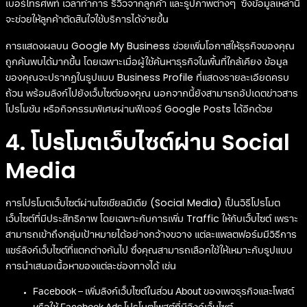
เบอร์โทรศัพท์ เวลาทำการ รีวิวจากลูกค้า และรูปภาพต่างๆ ซึ่งข้อมูลเหล่านี้
จะช่วยให้ลูกค้าตัดสินใจใช้บริการได้ง่ายขึ้น
การแสดงผลบน Google My Business ช่วยเพิ่มโอกาสให้ธุรกิจของคุณ
ถูกค้นพบได้มากขึ้น โดยเฉพาะเมื่อผู้ใช้ค้นหาธุรกิจในพื้นที่ใกล้เคียง ข้อมูล
ของคุณจะปรากฏในรูปแบบ Business Profile ที่แสดงรายละเอียดครบ
ถ้วน พร้อมลิงก์ไปยังเว็บไซต์ของคุณ นอกจากนี้ยังสามารถอัปเดตข่าวสาร
โปรโมชัน หรือกิจกรรมพิเศษผ่านฟีเจอร์ Google Posts ได้อีกด้วย
4. โปรโมตเว็บไซต์ผ่าน Social
Media
การโปรโมตเว็บไซต์ผ่านโซเชียลมีเดีย (Social Media) เป็นวิธีโปรโมต
เว็บไซต์ที่มีประสิทธิภาพ โดยเฉพาะกับการเพิ่ม Traffic ให้กับเว็บไซต์ เพราะ
สามารถเข้าถึงกลุ่มเป้าหมายได้อย่างกว้างขวาง แต่ละแพลตฟอร์มมีวิธีการ
แชร์ลิงก์เว็บไซต์ที่แตกต่างกันไป ซึ่งคุณสามารถเลือกใช้ให้เหมาะกับรูปแบบ
การนำเสนอเนื้อหาของแต่ละช่องทางได้ เช่น
Facebook – เพิ่มลิงก์เว็บไซต์ในส่วน About ของเพจธุรกิจและโพสต์